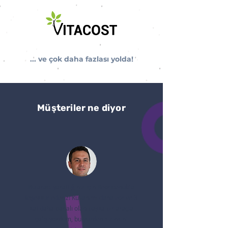
... ve çok daha fazlası yolda!
Müşteriler ne diyor
Bu aracı yarattığınız için Repricehub'a
teşekkür ederiz! Kullanımı daha zor ve 3
kat daha pahalı olan başka bir araçla
çalışıyordum, bu yüzden sizinkini