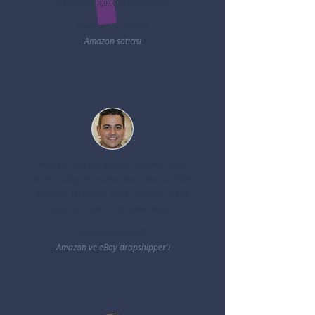
bulduğum için çok mutluyum.
Benjamin Davis
Amazon satıcısı
Aslında onu seviyorum, kullanımı son
derece kolay ve arama yapıp bazı ürünleri
bulmam 10 saniye kadar sürüyor. Bana
sorarsan kesinlikle buna değer.
Ethan Mitchell
Amazon ve eBay dropshipper'ı