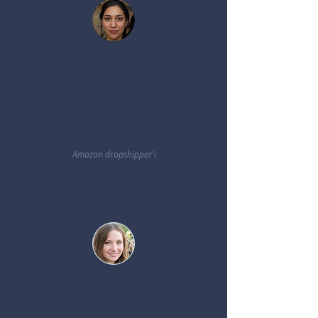
Kocam ve ben ürünü manuel olarak
arardık ve bu da çok fazla zaman alırdı.
Repricehub ile kelimenin tam anlamıyla
listeleyebileceğimden daha fazla ürün
buluyorum!
Olivia Bennett
Amazon dropshipper'ı
Bu gerçekten işe yarayan ve çok fazla
paraya mal olmayan, bulduğum en iyi
arbitraj aracı. Ücretsiz deneme sürümü