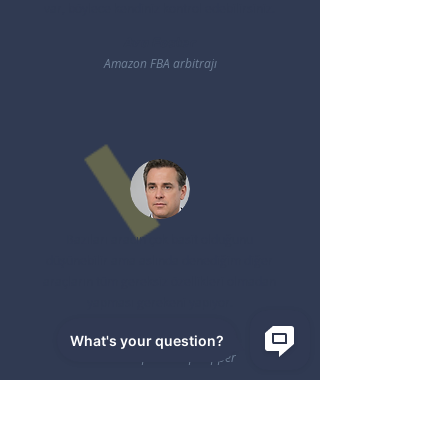
var, böylece kendiniz kontrol edebilirsiniz.
Ava Foster
Amazon FBA arbitrajı
Bazıları aracın çok basit olduğunu
düşünebilir ama aslında denediğim diğer
araçların tüm gereksiz özellikleri olmadan
yapması gerekeni yapıyor.
Mason Reynolds
Amazon toptan dropshipper